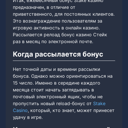
Итак, ежемесячный бонус Stake казино
предназначен, в отличие от
приветственного, для постоянных клиентов.
Это вознаграждение пользователям за
игровую активность в онлайн казино.
Рассылается релоад бонус казино Стейк
раз в месяц по электронной почте.
Когда рассылается бонус
Нет точной даты и времени рассылки
бонуса. Однако можно ориентироваться на
15 число. Именно в середине каждого
месяца стоит начать заглядывать в
почтовый электронный ящик, чтобы не
пропустить новый reload-бонус от
Stake
Casino
, который, кто знает, может принесет
удачу в игре.