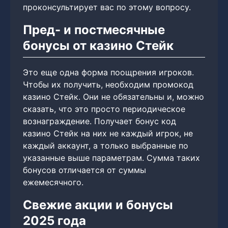
проконсультирует вас по этому вопросу.
Пред- и постмесячные
бонусы от казино Стейк
Это еще одна форма поощрения игроков.
Чтобы их получить, необходим промокод
казино Стейк. Они не обязательны и, можно
сказать, что это просто периодическое
вознаграждение. Получает бонус код
казино Стейк на них не каждый игрок, не
каждый аккаунт, а только выбранные по
указанные выше параметрам. Сумма таких
бонусов отличается от суммы
ежемесячного.
Свежие акции и бонусы
2025 года