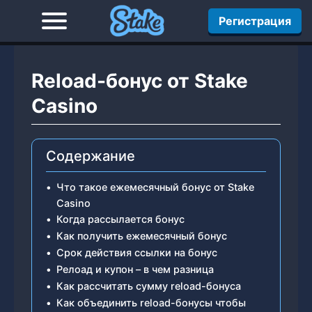
Регистрация
Reload-бонус от Stake
Casino
Содержание
Что такое ежемесячный бонус от Stake
Casino
Когда рассылается бонус
Как получить ежемесячный бонус
Срок действия ссылки на бонус
Релоад и купон – в чем разница
Как рассчитать сумму reload-бонуса
Как объединить reload-бонусы чтобы