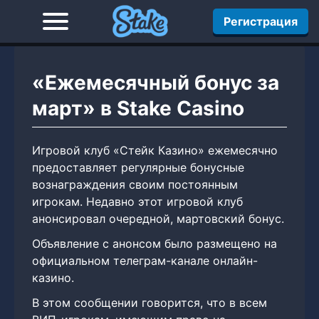
Регистрация
«Ежемесячный бонус за
март» в Stake Casino
Игровой клуб «Стейк Казино» ежемесячно
предоставляет регулярные бонусные
вознаграждения своим постоянным
игрокам. Недавно этот игровой клуб
анонсировал очередной, мартовский бонус.
Объявление с анонсом было размещено на
официальном телеграм-канале онлайн-
казино.
В этом сообщении говорится, что в всем